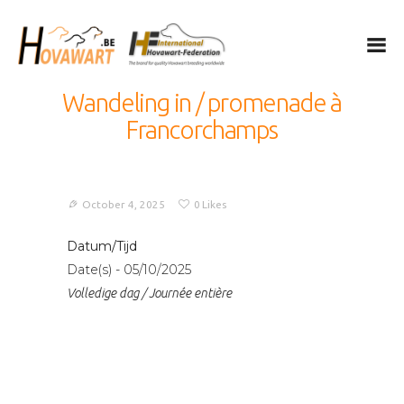
Hovawart
Belgische Hovawart Club
Wandeling in / promenade à
Francorchamps
De Hovawart
Fokken en nesten
Nieuwtjes
October 4, 2025
0
Likes
Club info
Kalender
Datum/Tijd
Date(s) - 05/10/2025
Leden only
Volledige dag / Journée entière
Privacy
IHF
Nederlands
English