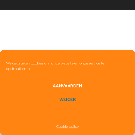
Français
We gebruiken cookies om onze website en onze service te
optimaliseren.
AANVAARDEN
WEIGER
VIEW PREFERENCES
Cookie policy