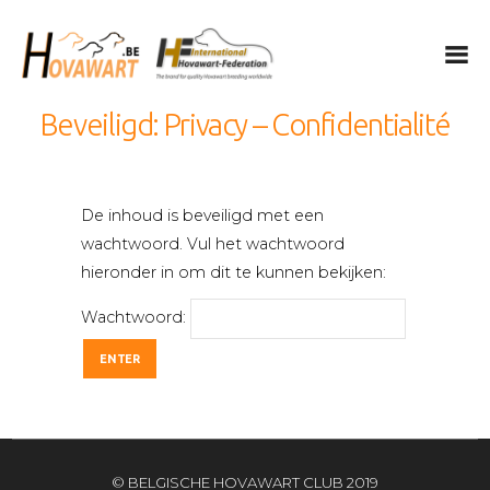
Hovawart
Belgische Hovawart Club
Beveiligd: Privacy – Confidentialité
De Hovawart
Fokken en nesten
De inhoud is beveiligd met een
Nieuwtjes
wachtwoord. Vul het wachtwoord
Club info
hieronder in om dit te kunnen bekijken:
Kalender
Wachtwoord:
Leden only
Privacy
IHF
Nederlands
English
© BELGISCHE HOVAWART CLUB 2019