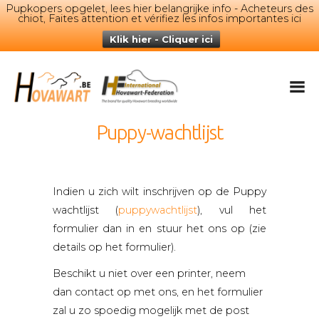
Pupkopers opgelet, lees hier belangrijke info - Acheteurs des
chiot, Faites attention et vérifiez les infos importantes ici
Klik hier - Cliquer ici
Hovawart
Belgische Hovawart Club
De Hovawart
Fokken en nesten
Puppy-wachtlijst
Nieuwtjes
Club info
Kalender
Indien u zich wilt inschrijven op de Puppy
wachtlijst (
puppywachtlijst
), vul het
Leden only
formulier dan in en stuur het ons op (zie
Privacy
details op het formulier).
IHF
Beschikt u niet over een printer, neem
Nederlands
dan contact op met ons, en het formulier
English
zal u zo spoedig mogelijk met de post