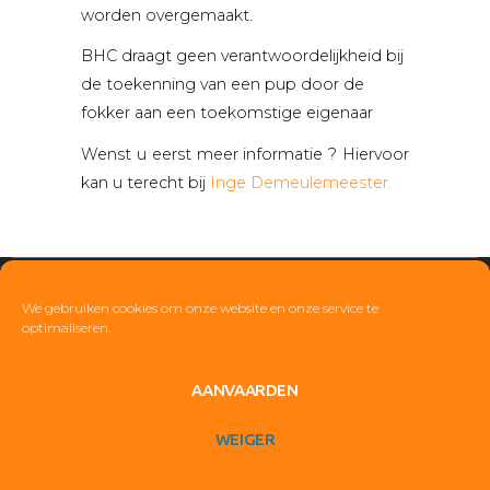
Français
worden overgemaakt.
BHC draagt geen verantwoordelijkheid bij
de toekenning van een pup door de
fokker aan een toekomstige eigenaar
Wenst u eerst meer informatie ? Hiervoor
kan u terecht bij
Inge Demeulemeester.
© BELGISCHE HOVAWART CLUB 2019
We gebruiken cookies om onze website en onze service te
optimaliseren.
AANVAARDEN
WEIGER
VIEW PREFERENCES