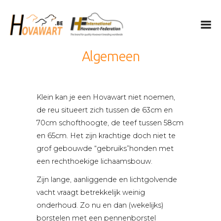
Hovawart
Belgische Hovawart Club
Algemeen
De Hovawart
Fokken en nesten
Klein kan je een Hovawart niet noemen,
Nieuwtjes
de reu situeert zich tussen de 63cm en
Club info
70cm schofthoogte, de teef tussen 58cm
Kalender
en 65cm. Het zijn krachtige doch niet te
Leden only
grof gebouwde “gebruiks”honden met
een rechthoekige lichaamsbouw.
Privacy
IHF
Zijn lange, aanliggende en lichtgolvende
vacht vraagt betrekkelijk weinig
Nederlands
onderhoud. Zo nu en dan (wekelijks)
English
borstelen met een pennenborstel