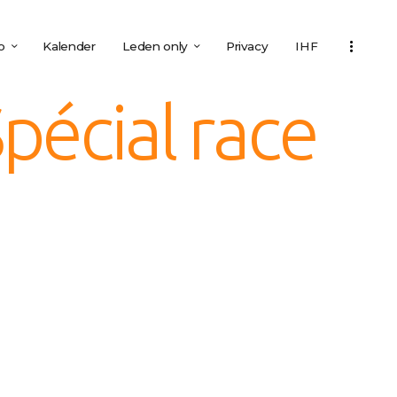
o
Kalender
Leden only
Privacy
IHF
pécial race