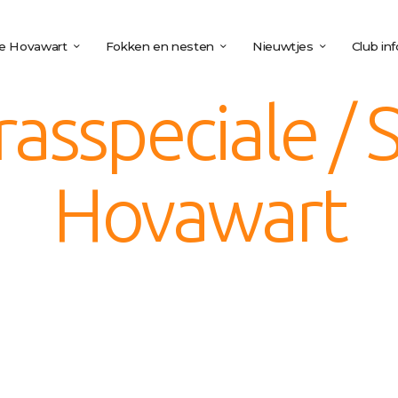
e Hovawart
Fokken en nesten
Nieuwtjes
Club inf
asspeciale / S
Hovawart