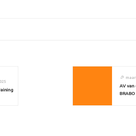
maart
025
AV van
raining
BRABO