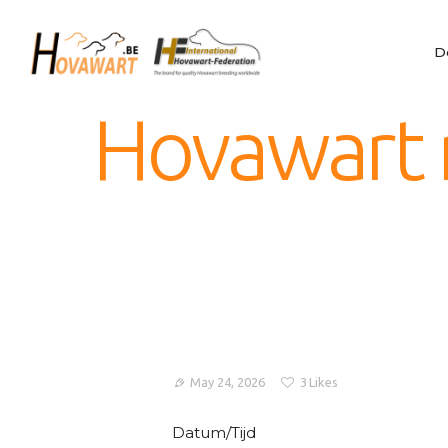
De Hovawart
Hovawart
Fokken en nesten
D
Belgische Hovawart Club
Nieuwtjes
Hovawart r
Club info
Kalender
Leden only
Privacy
IHF
Nederlands
English
Français
May 24, 2026
3
Likes
Datum/Tijd