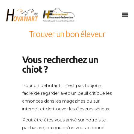
Hovawart
Belgische Hovawart Club
Trouver un bon éleveur
Le Hovawart
Élevage et portées
Vous recherchez un
Nouvelles
chiot ?
Info Club
Calendrier
Pour un débutant il n’est pas toujours
Confidentialité
facile de regarder avec un oeuil critique les
IHF
annonces dans les magazines ou sur
Nederlands
internet et de trouver les éleveurs sérieux.
English
Peut-être êtes-vous arrivé sur notre site
par hasard, ou quelqu’un vous a donné
Français