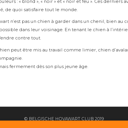
leurs : « blond », « noir » et « noir et feu ». Ces dernier
é, de quoi satisfaire tout le monde.
art n’est pas un chien à garder dans un chenil, bien au cont
possible dans leur voisinage. En tenant le chien à l’intérie
fendre contre tout.
hien peut être mis au travail comme limier, chien d’aval
 compagnie.
mais fermement dès son plus jeune âge.
© BELGISCHE HOVAWART CLUB 2019