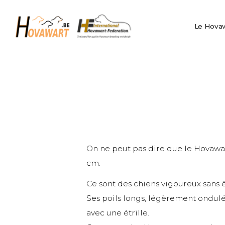
Le Hovawart
Hovawart
Élevage et
Le Hova
Belgische Hovawart Club
portées
Nouvelles
Info Club
Calendrier
Confidentialité
IHF
Nederlands
On ne peut pas dire que le Hovawart
English
cm.
Français
Ce sont des chiens vigoureux sans ê
Ses poils longs, légèrement ondulé
avec une étrille.