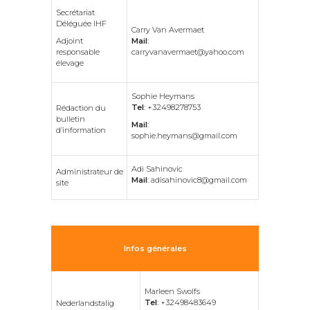
Secrétariat
Déléguée IHF
Carry Van Avermaet
Adjoint
Mail
:
responsable
carryvanavermaet@yahoo.com
élevage
Sophie Heymans
Tel
: +32498278753
Rédaction du
bulletin
Mail
:
d’information
sophie.heymans@gmail.com
Adi Sahinovic
Administrateur de
Mail
: adisahinovic8@gmail.com
site
Infos générales
Marleen Swolfs
Tel
: +32498483649
Nederlandstalig