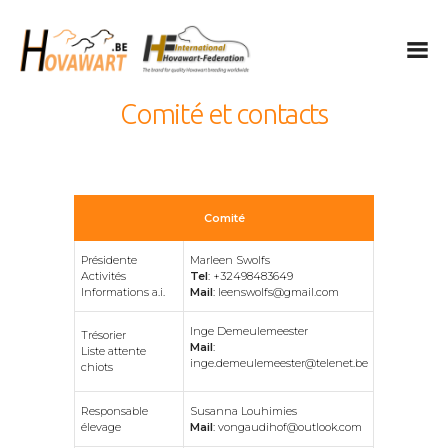
Hovawart
Belgische Hovawart Club
Comité et contacts
Le Hovawart
Élevage et portées
Nouvelles
Comité
Info Club
Présidente
Marleen Swolfs
Calendrier
Activités
Tel
: +32498483649
Informations a.i.
Mail
: leenswolfs@gmail.com
Confidentialité
IHF
Inge Demeulemeester
Trésorier
Mail
:
Liste attente
Nederlands
inge.demeulemeester@telenet.be
chiots
English
Responsable
Susanna Louhimies
Français
élevage
Mail
: vongaudihof@outlook.com