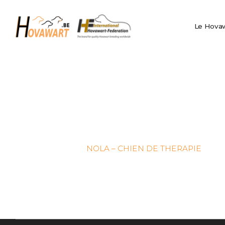
Le Hovawart
Hovawart
Élevage et
Le Hova
Belgische Hovawart Club
portées
Nouvelles
Info Club
Calendrier
Confidentialité
IHF
Nederlands
NOLA – CHIEN DE THERAPIE
English
Français